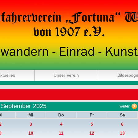
ktuelles
Unser Verein
Bilderbog
September 2025
Di
Mi
Do
Fr
Sa
2
3
4
5
6
9
10
11
12
13