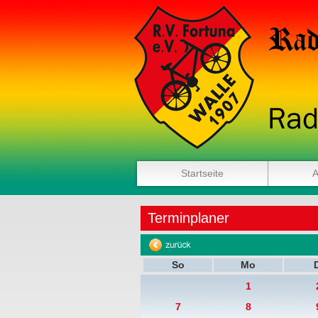
Startseite
A
Terminplaner
So
Mo
1
7
8