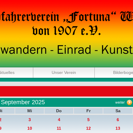
ktuelles
Unser Verein
Bilderbog
September 2025
Di
Mi
Do
Fr
Sa
2
3
4
5
6
9
10
11
12
13