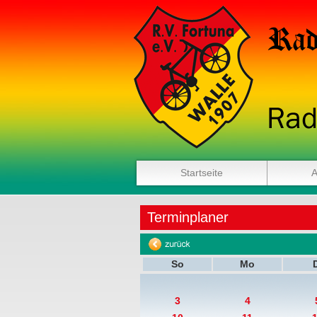
Startseite
A
Terminplaner
So
Mo
3
4