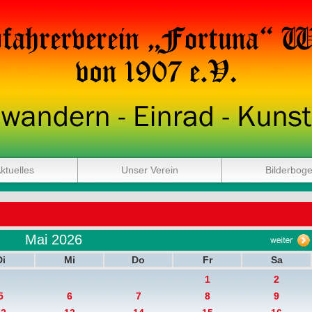
ktuelles
Unser Verein
Bilderbog
Mai 2026
Di
Mi
Do
Fr
Sa
1
2
5
6
7
8
9