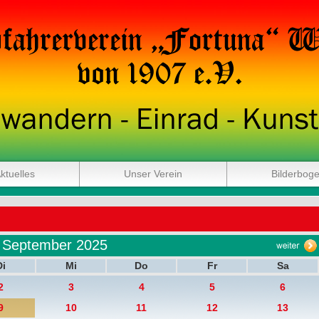
ktuelles
Unser Verein
Bilderbog
September 2025
Di
Mi
Do
Fr
Sa
2
3
4
5
6
9
10
11
12
13