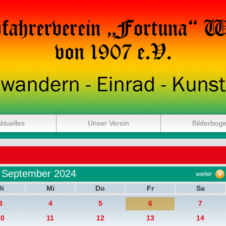
ktuelles
Unser Verein
Bilderbog
September 2024
Di
Mi
Do
Fr
Sa
3
4
5
6
7
10
11
12
13
14