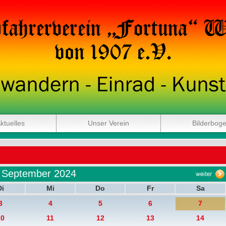
ktuelles
Unser Verein
Bilderbog
September 2024
Di
Mi
Do
Fr
Sa
3
4
5
6
7
10
11
12
13
14